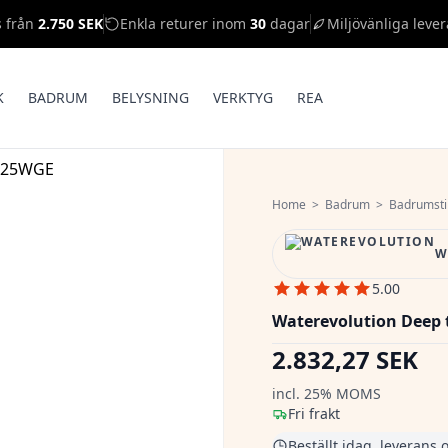
s från
2.750 SEK
Enkla returer inom
30
dagar
Miljövänliga lever
K
BADRUM
BELYSNING
VERKTYG
REA
Home
>
Badrum
>
Badrumsti
W
5.00
Waterevolution Deep 
2.832,27 SEK
incl. 25% MOMS
Fri frakt
Beställt idag, leverans 