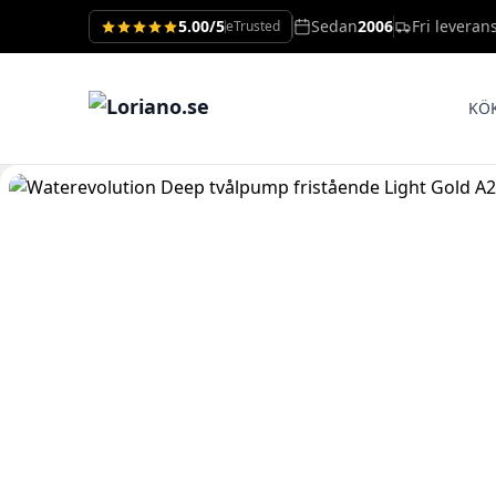
5.00/5
Sedan
2006
Fri leveran
eTrusted
KÖ