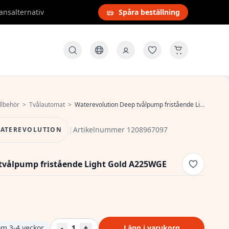
ansalternativ
Spåra beställning
llbehör
>
Tvålautomat
>
Waterevolution Deep tvålpump fristående Light Gold A225WGE
|
Artikelnummer 1208967097
ATEREVOLUTION
tvålpump fristående Light Gold A225WGE
om 3-4 veckor
-
1
+
Lägg i varukorg