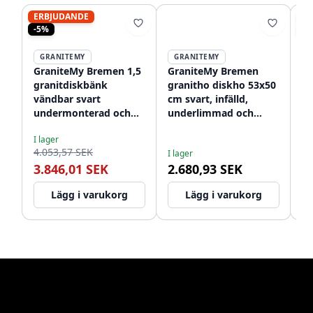
ERBJUDANDE
ER
-5%
-1
GRANITEMY
GRANITEMY
GraniteMy Bremen 1,5
GraniteMy Bremen
G
granitdiskbänk
granitho diskho 53x50
ru
vändbar svart
cm svart, infälld,
43
undermonterad och
underlimmad och
o
I l
planmontering
planmonterad med
m
2.
I lager
1208952250
kranhål 1208952256
12
4.053,57 SEK
1
I lager
3.846,01 SEK
2.680,93 SEK
Lägg i varukorg
Lägg i varukorg