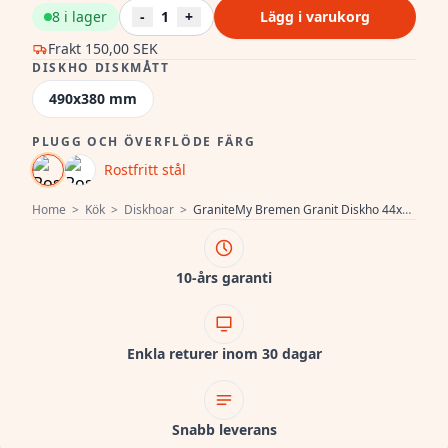
8 i lager
-
1
+
Lägg i varukorg
Frakt
150,00 SEK
DISKHO DISKMÅTT
490x380 mm
PLUGG OCH ÖVERFLÖDE FÄRG
Rostfritt stål
Home
>
Kök
>
Diskhoar
>
GraniteMy Bremen Granit Diskho 44x52 cm Svart – Infälld, Undermonterad och Planmonterad med Kranhålsbänk och Rostfri Plugg 1208953861
10-års garanti
Enkla returer inom 30 dagar
Snabb leverans