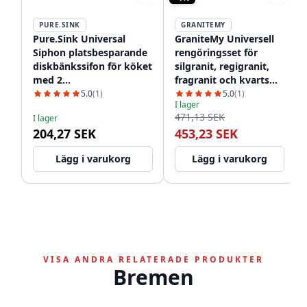
PURE.SINK
GRANITEMY
Pure.Sink Universal
GraniteMy Universell
Siphon platsbesparande
rengöringsset för
diskbänkssifon för köket
silgranit, regigranit,
med 2
fragranit och kvarts
diskmaskinsanslutningar
1208952866
5.0
(1)
5.0
(1)
I lager
WSTSSI-32
471,13 SEK
I lager
204,27 SEK
453,23 SEK
Lägg i varukorg
Lägg i varukorg
VISA ANDRA RELATERADE PRODUKTER
Bremen