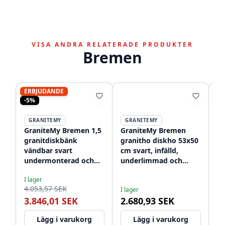
VISA ANDRA RELATERADE PRODUKTER
Bremen
ERBJUDANDE
ER
-5%
-1
GRANITEMY
GRANITEMY
GraniteMy Bremen 1,5
GraniteMy Bremen
G
granitdiskbänk
granitho diskho 53x50
ru
vändbar svart
cm svart, infälld,
43
undermonterad och
underlimmad och
o
I l
planmontering
planmonterad med
m
2.
I lager
1208952250
kranhål 1208952256
12
4.053,57 SEK
1
I lager
3.846,01 SEK
2.680,93 SEK
Lägg i varukorg
Lägg i varukorg