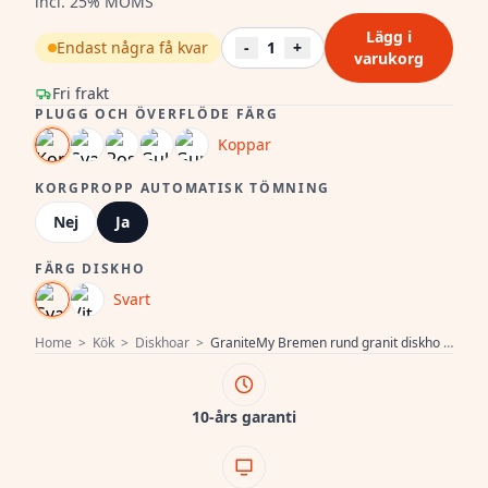
incl. 25% MOMS
Lägg i
Endast några få kvar
-
1
+
varukorg
Fri frakt
PLUGG OCH ÖVERFLÖDE FÄRG
Koppar
KORGPROPP AUTOMATISK TÖMNING
Nej
Ja
FÄRG DISKHO
Svart
Home
>
Kök
>
Diskhoar
>
GraniteMy Bremen rund granit diskho 43 cm svart, överbyggnad och underbyggnad, med kranhålsbänk och automatisk kopparplugg 1208971838
10-års garanti