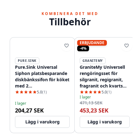
KOMBINERA DET MED
Tillbehör
ERBJUDANDE
-4%
PURE.SINK
GRANITEMY
Pure.Sink Universal
GraniteMy Universell
Siphon platsbesparande
rengöringsset för
diskbänkssifon för köket
silgranit, regigranit,
med 2
fragranit och kvarts
diskmaskinsanslutningar
1208952866
5.0
(1)
5.0
(1)
I lager
WSTSSI-32
471,13 SEK
I lager
204,27 SEK
453,23 SEK
Lägg i varukorg
Lägg i varukorg