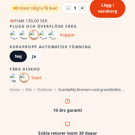
Lägg i
Endast några få kvar
-
1
+
varukorg
Frakt
130,00 SEK
PLUGG OCH ÖVERFLÖDE FÄRG
Koppar
KORGPROPP AUTOMATISK TÖMNING
Nej
Ja
FÄRG DISKHO
Svart
Home
>
Kök
>
Diskhoar
>
GraniteMy Bremen rund granitdiskho 43 cm svart inbyggd och underbyggd med kranhålsbänk och kopparplugg 1208971837
10-års garanti
Enkla returer inom 30 dagar