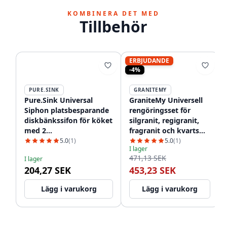
KOMBINERA DET MED
Tillbehör
ERBJUDANDE
-4%
PURE.SINK
GRANITEMY
Pure.Sink Universal
GraniteMy Universell
Siphon platsbesparande
rengöringsset för
diskbänkssifon för köket
silgranit, regigranit,
med 2
fragranit och kvarts
diskmaskinsanslutningar
1208952866
5.0
(1)
5.0
(1)
I lager
WSTSSI-32
471,13 SEK
I lager
204,27 SEK
453,23 SEK
Lägg i varukorg
Lägg i varukorg