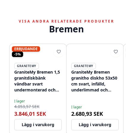
VISA ANDRA RELATERADE PRODUKTER
Bremen
ERBJUDANDE
ER
-5%
-1
GRANITEMY
GRANITEMY
GraniteMy Bremen 1,5
GraniteMy Bremen
G
granitdiskbänk
granitho diskho 53x50
ru
vändbar svart
cm svart, infälld,
43
undermonterad och
underlimmad och
o
I l
planmontering
planmonterad med
m
2.
I lager
1208952250
kranhål 1208952256
12
4.053,57 SEK
1
I lager
3.846,01 SEK
2.680,93 SEK
Lägg i varukorg
Lägg i varukorg