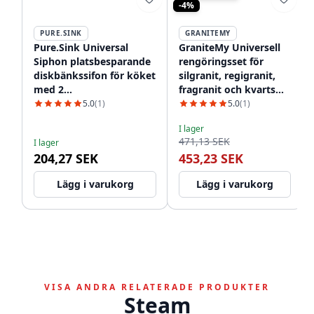
-4%
PURE.SINK
GRANITEMY
Pure.Sink Universal
GraniteMy Universell
Siphon platsbesparande
rengöringsset för
diskbänkssifon för köket
silgranit, regigranit,
med 2
fragranit och kvarts
diskmaskinsanslutningar
1208952866
5.0
(1)
5.0
(1)
WSTSSI-32
I lager
471,13 SEK
I lager
204,27 SEK
453,23 SEK
Lägg i varukorg
Lägg i varukorg
VISA ANDRA RELATERADE PRODUKTER
Steam