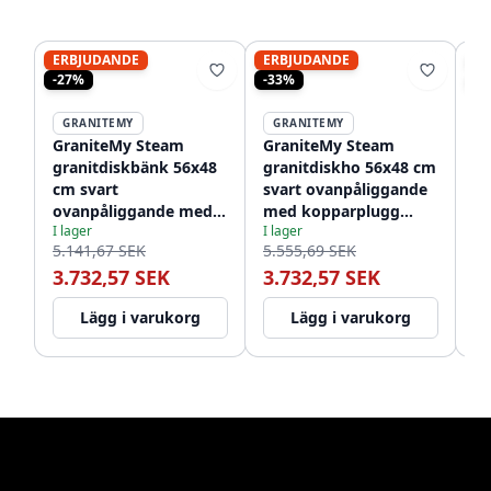
ERBJUDANDE
ERBJUDANDE
ER
-27%
-33%
-3
GRANITEMY
GRANITEMY
GraniteMy Steam
GraniteMy Steam
Gr
granitdiskbänk 56x48
granitdiskho 56x48 cm
gr
cm svart
svart ovanpåliggande
56
ovanpåliggande med
med kopparplugg
t
I lager
I lager
I l
svart plugg inklusive
inklusive tillbehör
gy
5.141,67 SEK
5.555,69 SEK
6.
tillbehör 1208967233
1208967234
ti
3.732,57 SEK
3.732,57 SEK
3
Lägg i varukorg
Lägg i varukorg