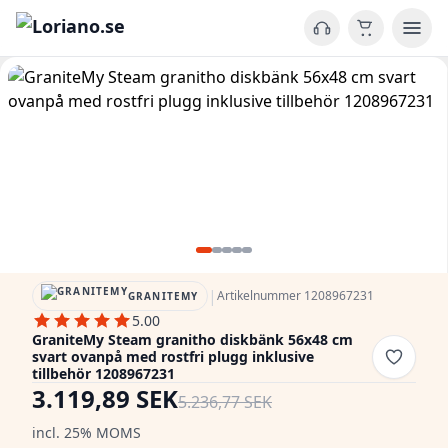
|
Artikelnummer 1208967231
GRANITEMY
5.00
GraniteMy Steam granitho diskbänk 56x48 cm
svart ovanpå med rostfri plugg inklusive
tillbehör 1208967231
3.119,89 SEK
5.236,77 SEK
incl. 25% MOMS