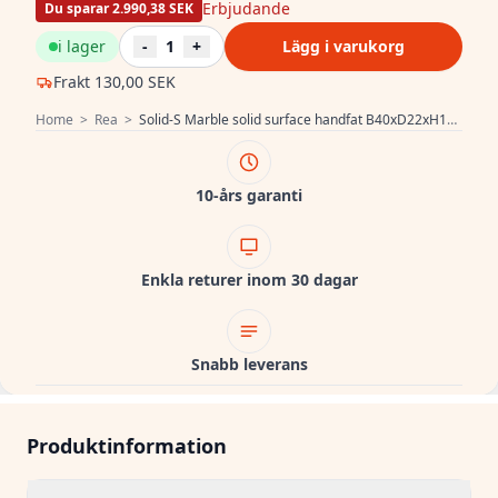
Erbjudande
Du sparar 2.990,38 SEK
i lager
-
1
+
Lägg i varukorg
Frakt
130,00 SEK
Home
>
Rea
>
Solid-S Marble solid surface handfat B40xD22xH10cm marmor matt svart 1208953898
10-års garanti
Enkla returer inom 30 dagar
Snabb leverans
Produktinformation