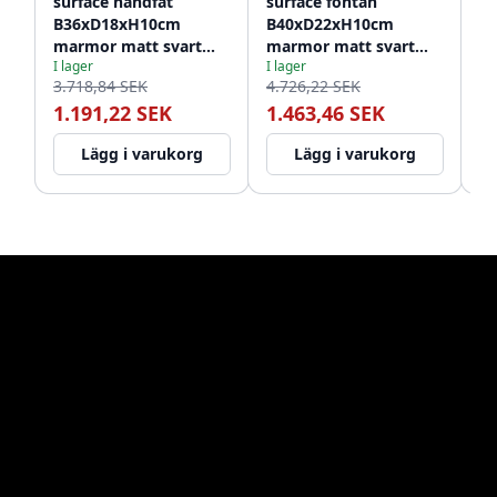
surface handfat
surface fontän
su
B36xD18xH10cm
B40xD22xH10cm
B
marmor matt svart
marmor matt svart
ma
I lager
I lager
I l
1208953896
vänster utan kranhål
vä
3.718,84 SEK
4.726,22 SEK
5.
1208954632
12
1.191,22 SEK
1.463,46 SEK
1
Lägg i varukorg
Lägg i varukorg