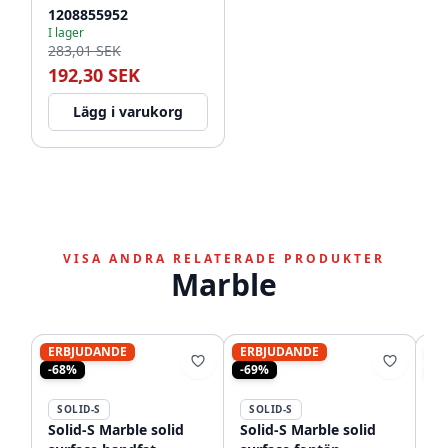
1208855952
I lager
283,01 SEK
192,30 SEK
Lägg i varukorg
VISA ANDRA RELATERADE PRODUKTER
Marble
ERBJUDANDE
ERBJUDANDE
ER
-68%
-69%
-7
SOLID-S
SOLID-S
S
Solid-S Marble solid
Solid-S Marble solid
So