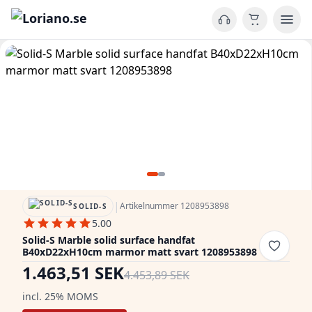
|
Artikelnummer 1208953898
SOLID-S
5.00
Solid-S Marble solid surface handfat
B40xD22xH10cm marmor matt svart 1208953898
1.463,51 SEK
4.453,89 SEK
incl. 25% MOMS