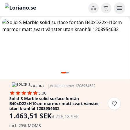
|
Artikelnummer 1208954632
SOLID-S
5.00
Solid-S Marble solid surface fontän
B40xD22xH10cm marmor matt svart vänster
utan kranhål 1208954632
1.463,51 SEK
4.726,18 SEK
incl. 25% MOMS