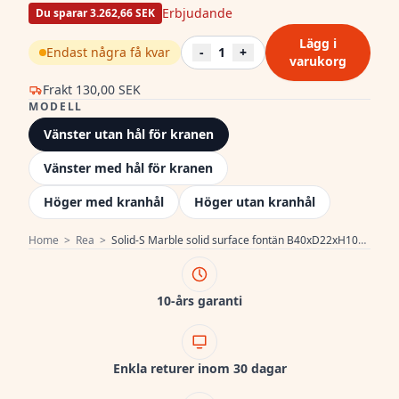
Erbjudande
Du sparar 3.262,66 SEK
Lägg i
Endast några få kvar
-
1
+
varukorg
Frakt
130,00 SEK
MODELL
Vänster utan hål för kranen
Vänster med hål för kranen
Höger med kranhål
Höger utan kranhål
Home
>
Rea
>
Solid-S Marble solid surface fontän B40xD22xH10cm marmor matt svart vänster utan kranhål 1208954632
10-års garanti
Enkla returer inom 30 dagar