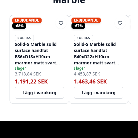
ERBJUDANDE
ERBJUDANDE
ER
-68%
-67%
-7
SOLID-S
SOLID-S
S
Solid-S Marble solid
Solid-S Marble solid
So
surface handfat
surface handfat
su
B36xD18xH10cm
B40xD22xH10cm
B
marmor matt svart
marmor matt svart
ma
I lager
I lager
I l
1208953896
1208953898
vä
3.718,84 SEK
4.453,87 SEK
5.
12
1.191,22 SEK
1.463,46 SEK
1
Lägg i varukorg
Lägg i varukorg