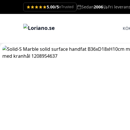
5.00/5
Sedan
2006
Fri leveran
eTrusted
KÖ