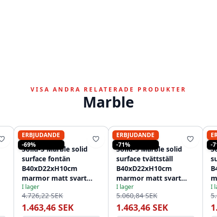
VISA ANDRA RELATERADE PRODUKTER
Marble
ERBJUDANDE
ERBJUDANDE
E
SOLID-S
SOLID-S
-69%
-71%
-
Solid-S Marble solid
Solid-S Marble solid
S
surface fontän
surface tvättställ
s
B40xD22xH10cm
B40xD22xH10cm
B
marmor matt svart
marmor matt svart
m
I lager
I lager
I 
vänster utan kranhål
vänster med kranhål
h
4.726,22 SEK
5.060,84 SEK
5
1208954632
1208954633
1
1.463,46 SEK
1.463,46 SEK
1