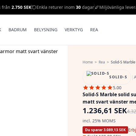
s från
2.750 SEK
Enkla returer inom
30
dagar
Miljövänliga lever
K
BADRUM
BELYSNING
VERKTYG
REA
Home
>
Rea
>
Solid-S Marble so
|
SOLID-S
5.00
Solid-S Marble solid
matt svart vänster m
1.236,61 SEK
4.3
incl. 25% MOMS
Erb
Du sparar 3.089,13 SEK