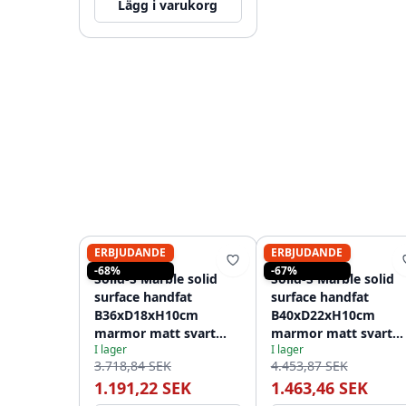
Lägg i varukorg
ERBJUDANDE
ERBJUDANDE
SOLID-S
SOLID-S
-68%
-67%
Solid-S Marble solid
Solid-S Marble solid
surface handfat
surface handfat
B36xD18xH10cm
B40xD22xH10cm
marmor matt svart
marmor matt svart
I lager
I lager
1208953896
1208953898
3.718,84 SEK
4.453,87 SEK
1.191,22 SEK
1.463,46 SEK