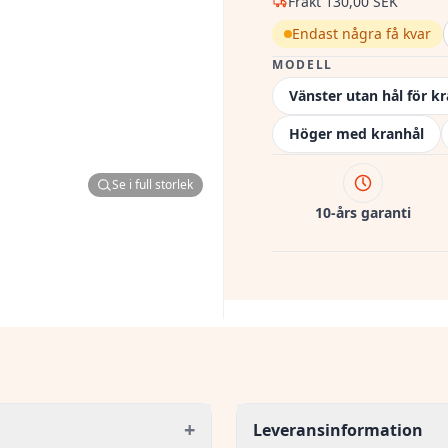
Frakt
130,00 SEK
Endast några få kvar
MODELL
Vänster utan hål för k
Höger med kranhål
Se i full storlek
10-års garanti
+
Leveransinformation