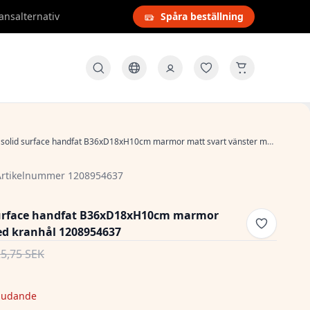
ansalternativ
Spåra beställning
lid surface handfat B36xD18xH10cm marmor matt svart vänster med kranhål 1208954637
Artikelnummer 1208954637
 surface handfat B36xD18xH10cm marmor
ed kranhål 1208954637
25,75 SEK
judande