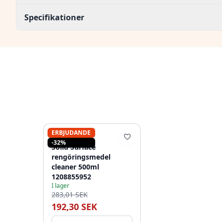
Specifikationer
ERBJUDANDE
SOLID-S
-32%
Solid Surface
rengöringsmedel
cleaner 500ml
1208855952
I lager
283,01 SEK
192,30 SEK