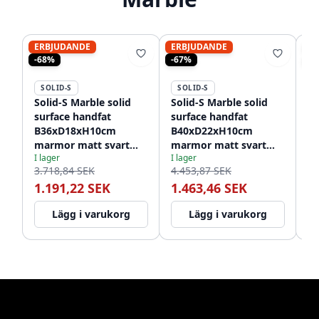
ERBJUDANDE
ERBJUDANDE
ER
-68%
-67%
-6
SOLID-S
SOLID-S
S
Solid-S Marble solid
Solid-S Marble solid
So
surface handfat
surface handfat
su
B36xD18xH10cm
B40xD22xH10cm
B
marmor matt svart
marmor matt svart
ma
I lager
I lager
I l
1208953896
1208953898
vä
3.718,84 SEK
4.453,87 SEK
4.
12
1.191,22 SEK
1.463,46 SEK
1
Lägg i varukorg
Lägg i varukorg