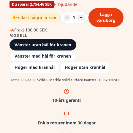
Erbjudande
Du sparar 2.754,46 SEK
Lägg i
Endast några få kvar
-
1
+
varukorg
Frakt
130,00 SEK
MODELL
Vänster utan hål för kranen
Vänster med hål för kranen
Höger med kranhål
Höger utan kranhål
Home
>
Rea
>
Solid-S Marble solid surface tvättställ B36xD18xH10cm marmor matt svart vänster utan kranhål 1208954636
10-års garanti
Enkla returer inom 30 dagar