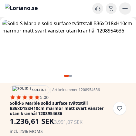
|
Artikelnummer 1208954636
SOLID-S
5.00
Solid-S Marble solid surface tvättställ
B36xD18xH10cm marmor matt svart vänster
utan kranhål 1208954636
1.236,61 SEK
3.991,07 SEK
incl. 25% MOMS