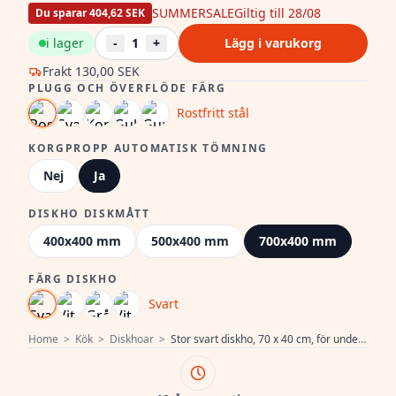
SUMMERSALE
Giltig till 28/08
Du sparar 404,62 SEK
i lager
-
1
+
Lägg i varukorg
Frakt
130,00 SEK
PLUGG OCH ÖVERFLÖDE FÄRG
Rostfritt stål
KORGPROPP AUTOMATISK TÖMNING
Nej
Ja
DISKHO DISKMÅTT
400x400 mm
500x400 mm
700x400 mm
FÄRG DISKHO
Svart
Home
>
Kök
>
Diskhoar
>
Stor svart diskho, 70 x 40 cm, för under- och ovanmontering, med automatisk rostfri avloppsplugg 1208971861