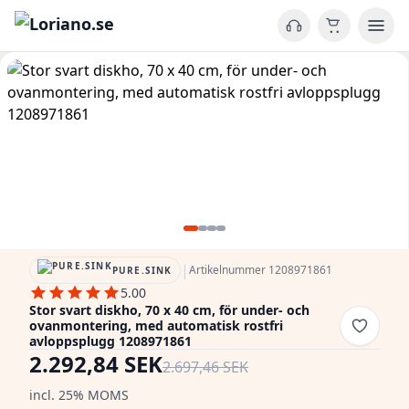
|
Artikelnummer 1208971861
PURE.SINK
5.00
Stor svart diskho, 70 x 40 cm, för under- och
ovanmontering, med automatisk rostfri
avloppsplugg 1208971861
2.292,84 SEK
2.697,46 SEK
incl. 25% MOMS