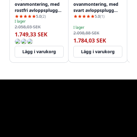
ovanmontering, med
ovanmontering, med
o
rostfri avloppsplugg
svart avloppsplugg
ro
1208956390
1208956391
12
5.0
(2)
5.0
(1)
I lager
I l
2.058,03 SEK
2.
I lager
2.098,88 SEK
1.749,33 SEK
1
1.784,03 SEK
Lägg i varukorg
Lägg i varukorg