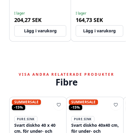
WSTSSI-32
I lager
I lager
204,27 SEK
164,73 SEK
Lägg i varukorg
Lägg i varukorg
VISA ANDRA RELATERADE PRODUKTER
Fibre
SUMMERSALE
SUMMERSALE
S
-15%
-15%
-1
PURE.SINK
PURE.SINK
P
Svart diskho 40 x 40
Svart diskho 40x40 cm,
Sv
cm, för under- och
för under- och
fö