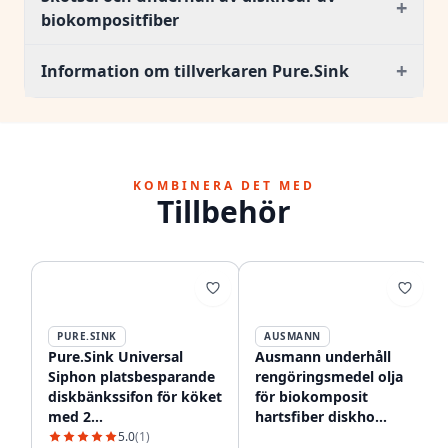
+
biokompositfiber
+
Information om tillverkaren Pure.Sink
KOMBINERA DET MED
Tillbehör
PURE.SINK
AUSMANN
Pure.Sink Universal
Ausmann underhåll
Siphon platsbesparande
rengöringsmedel olja
diskbänkssifon för köket
för biokomposit
med 2
hartsfiber diskho
diskmaskinsanslutningar
1208966925
5.0
(1)