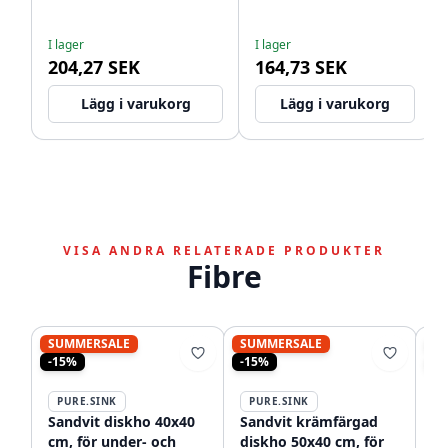
WSTSSI-32
I lager
I lager
204,27 SEK
164,73 SEK
Lägg i varukorg
Lägg i varukorg
VISA ANDRA RELATERADE PRODUKTER
Fibre
SUMMERSALE
SUMMERSALE
S
-15%
-15%
-1
PURE.SINK
PURE.SINK
P
Sandvit diskho 40x40
Sandvit krämfärgad
St
cm, för under- och
diskho 50x40 cm, för
70