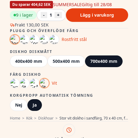
SUMMERSALE
Giltig till 28/08
Du sparar 404,62 SEK
9 i lager
-
1
+
Lägg i varukorg
Frakt
130,00 SEK
PLUGG OCH ÖVERFLÖDE FÄRG
Rostfritt stål
DISKHO DISKMÅTT
400x400 mm
500x400 mm
700x400 mm
FÄRG DISKHO
Vit
KORGPROPP AUTOMATISK TÖMNING
Nej
Ja
Home
>
Kök
>
Diskhoar
>
Stor vit diskho i sandfärg, 70 x 40 cm, för under- och ovanmontering, med automatisk propp i rostfritt stål 1208971935