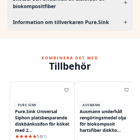
+
biokompositfiber
+
Information om tillverkaren Pure.Sink
KOMBINERA DET MED
Tillbehör
PURE.SINK
AUSMANN
Pure.Sink Universal
Ausmann underhåll
Siphon platsbesparande
rengöringsmedel olja
diskbänkssifon för köket
för biokomposit
med 2
hartsfiber diskho
diskmaskinsanslutningar
1208966925
5.0
(1)