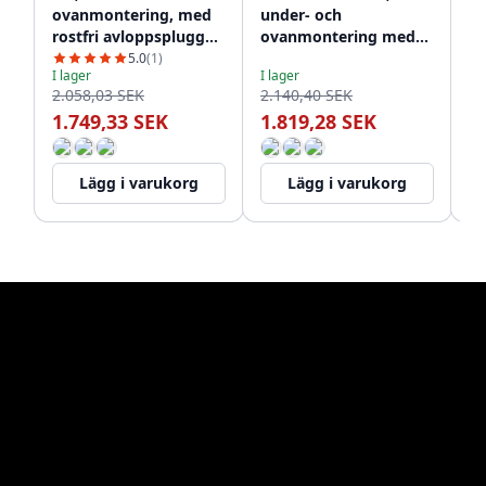
ovanmontering, med
under- och
oc
rostfri avloppsplugg
ovanmontering med
me
1208956394
rostfri avloppsplugg
av
5.0
(1)
I lager
I lager
I l
1208956399
12
2.058,03 SEK
2.140,40 SEK
2.
1.749,33 SEK
1.819,28 SEK
1
Lägg i varukorg
Lägg i varukorg