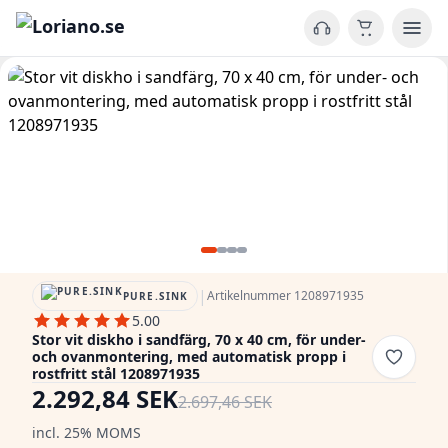
|
Artikelnummer 1208971935
PURE.SINK
5.00
Stor vit diskho i sandfärg, 70 x 40 cm, för under-
och ovanmontering, med automatisk propp i
rostfritt stål 1208971935
2.292,84 SEK
2.697,46 SEK
incl. 25% MOMS