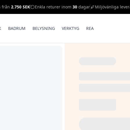
s från
2.750 SEK
Enkla returer inom
30
dagar
Miljövänliga lever
K
BADRUM
BELYSNING
VERKTYG
REA