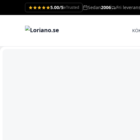
5.00/5
Sedan
2006
Fri leveran
eTrusted
KÖ